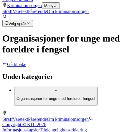
Kriminalomsorgen
Meny
Straff
Varetekt
Pårørende
Om kriminalomsorgen
Velg språk
Organisasjoner for unge med
foreldre i fengsel
Gå tilbake
Underkategorier
Organisasjoner for unge med foreldre i fengsel
Straff
Varetekt
Pårørende
Om kriminalomsorgen
Copyright © KDI 2026
Informasjonskapsler
Tilgjengelighetserklæring