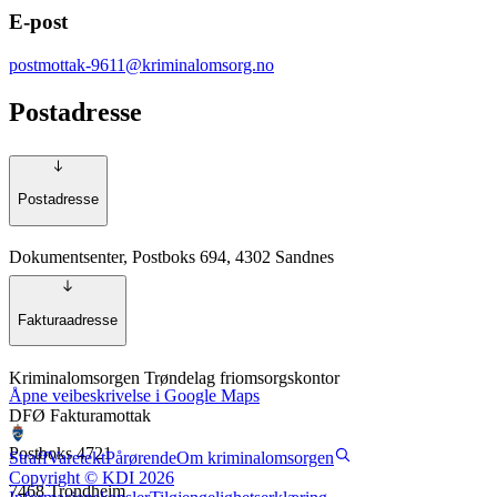
E-post
postmottak-9611@kriminalomsorg.no
Postadresse
Postadresse
Dokumentsenter, Postboks 694, 4302 Sandnes
Fakturaadresse
Kriminalomsorgen Trøndelag friomsorgskontor
Åpne veibeskrivelse i Google Maps
DFØ Fakturamottak
Postboks 4721
Straff
Varetekt
Pårørende
Om kriminalomsorgen
Copyright © KDI 2026
7468 Trondheim