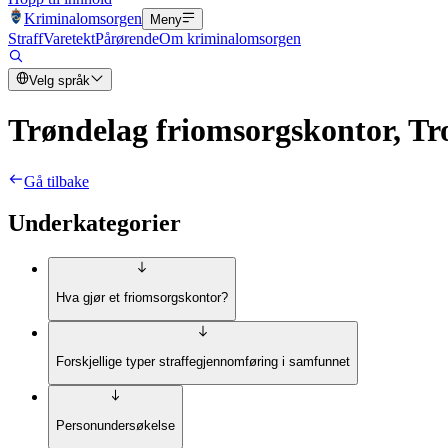
Kriminalomsorgen
Meny
Straff
Varetekt
Pårørende
Om kriminalomsorgen
Velg språk
Trøndelag friomsorgskontor, T
Gå tilbake
Underkategorier
Hva gjør et friomsorgskontor?
Forskjellige typer straffegjennomføring i samfunnet
Personundersøkelse