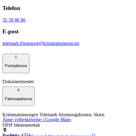
Telefon
35 58 86 80
E-post
telemark.friomsorg@kriminalomsorg.no
Postadresse
Dokumentsenter
Postboks 694
Fakturaadresse
4302 Sandnes
Kriminalomsorgen Telemark friomsorgskontor, Skien
Åpne veibeskrivelse i Google Maps
DFØ fakturamottak
Postboks 4721