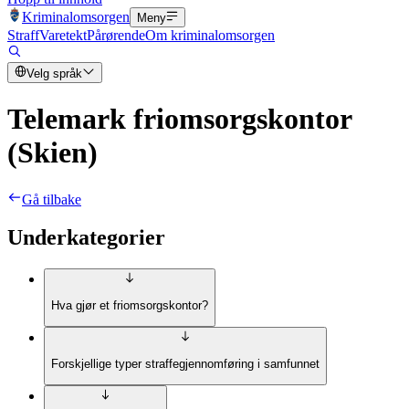
Kriminalomsorgen
Meny
Straff
Varetekt
Pårørende
Om kriminalomsorgen
Velg språk
Telemark friomsorgskontor
(Skien)
Gå tilbake
Underkategorier
Hva gjør et friomsorgskontor?
Forskjellige typer straffegjennomføring i samfunnet