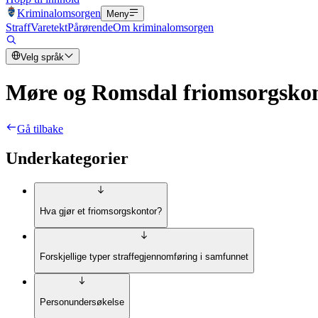
Kriminalomsorgen
Meny
Straff
Varetekt
Pårørende
Om kriminalomsorgen
Velg språk
Møre og Romsdal friomsorgskon
Gå tilbake
Underkategorier
Hva gjør et friomsorgskontor?
Forskjellige typer straffegjennomføring i samfunnet
Personundersøkelse