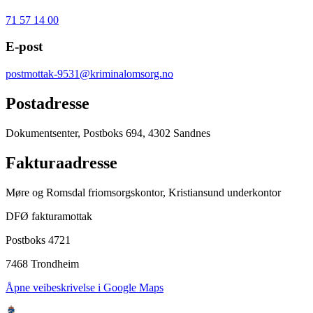
71 57 14 00
E-post
postmottak-9531@kriminalomsorg.no
Postadresse
Dokumentsenter, Postboks 694, 4302 Sandnes
Fakturaadresse
Møre og Romsdal friomsorgskontor, Kristiansund underkontor
DFØ fakturamottak
Postboks 4721
7468 Trondheim
Åpne veibeskrivelse i Google Maps