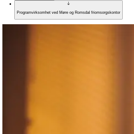
Programvirksomhet ved Møre og Romsdal friomsorgskontor