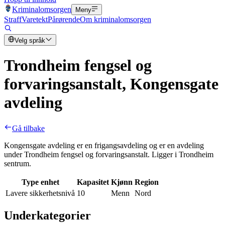
Kriminalomsorgen
Meny
Straff
Varetekt
Pårørende
Om kriminalomsorgen
Velg språk
Trondheim fengsel og
forvaringsanstalt, Kongensgate
avdeling
Gå tilbake
Kongensgate avdeling er en frigangsavdeling og er en avdeling
under Trondheim fengsel og forvaringsanstalt. Ligger i Trondheim
sentrum.
Type enhet
Kapasitet
Kjønn
Region
Lavere sikkerhetsnivå
10
Menn
Nord
Underkategorier