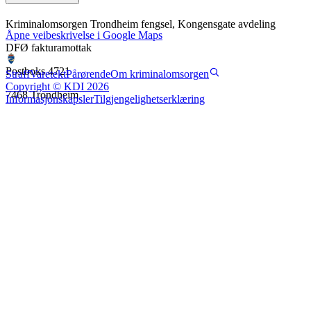
Kriminalomsorgen Trondheim fengsel, Kongensgate avdeling
Åpne veibeskrivelse i Google Maps
DFØ fakturamottak
Postboks 4721
Straff
Varetekt
Pårørende
Om kriminalomsorgen
Copyright © KDI 2026
7468 Trondheim
Informasjonskapsler
Tilgjengelighetserklæring