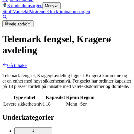
Kriminalomsorgen
Meny
Straff
Varetekt
Pårørende
Om kriminalomsorgen
Velg språk
Telemark fengsel, Kragerø
avdeling
Gå tilbake
Telemark fengsel, Kragerø avdeling ligger i Kragerø kommune og
er en enhet med høyt sikkerhetsnivå. Fengselet har ordinær kapasitet
på 18 plasser fordelt på innsatte med varetektsdommer og domfelte.
Type enhet
Kapasitet
Kjønn
Region
Lavere sikkerhetsnivå
18
Menn
Sør
Underkategorier