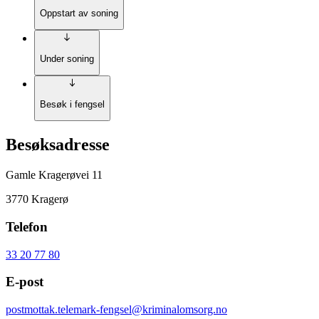
Oppstart av soning
Under soning
Besøk i fengsel
Besøksadresse
Gamle Kragerøvei 11
3770 Kragerø
Telefon
33 20 77 80
E-post
postmottak.telemark-fengsel@kriminalomsorg.no