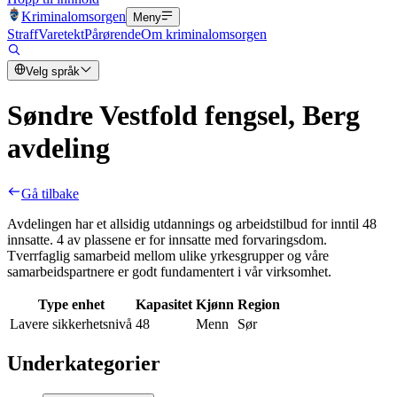
Kriminalomsorgen
Meny
Straff
Varetekt
Pårørende
Om kriminalomsorgen
Velg språk
Søndre Vestfold fengsel, Berg
avdeling
Gå tilbake
Avdelingen har et allsidig utdannings og arbeidstilbud for inntil 48
innsatte. 4 av plassene er for innsatte med forvaringsdom.
Tverrfaglig samarbeid mellom ulike yrkesgrupper og våre
samarbeidspartnere er godt fundamentert i vår virksomhet.
Type enhet
Kapasitet
Kjønn
Region
Lavere sikkerhetsnivå
48
Menn
Sør
Underkategorier