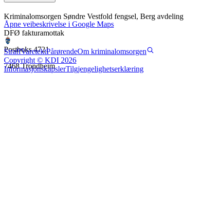
Kriminalomsorgen Søndre Vestfold fengsel, Berg avdeling
Åpne veibeskrivelse i Google Maps
DFØ fakturamottak
Postboks 4721
Straff
Varetekt
Pårørende
Om kriminalomsorgen
Copyright © KDI 2026
7468 Trondheim
Informasjonskapsler
Tilgjengelighetserklæring