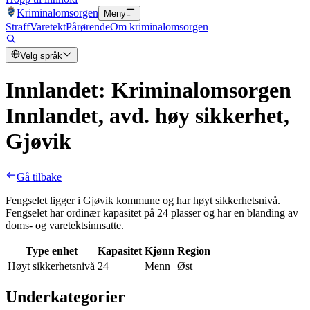
Kriminalomsorgen
Meny
Straff
Varetekt
Pårørende
Om kriminalomsorgen
Velg språk
Innlandet: Kriminalomsorgen
Innlandet, avd. høy sikkerhet,
Gjøvik
Gå tilbake
Fengselet ligger i Gjøvik kommune og har høyt sikkerhetsnivå.
Fengselet har ordinær kapasitet på 24 plasser og har en blanding av
doms- og varetektsinnsatte.
Type enhet
Kapasitet
Kjønn
Region
Høyt sikkerhetsnivå
24
Menn
Øst
Underkategorier