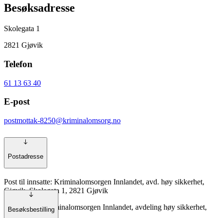
Besøksadresse
Skolegata 1
2821 Gjøvik
Telefon
61 13 63 40
E-post
postmottak-8250@kriminalomsorg.no
Postadresse
Post til innsatte: Kriminalomsorgen Innlandet, avd. høy sikkerhet,
Gjøvik, Skolegata 1, 2821 Gjøvik
Annen post: Kriminalomsorgen Innlandet, avdeling høy sikkerhet,
Besøksbestilling
Gjøvik,