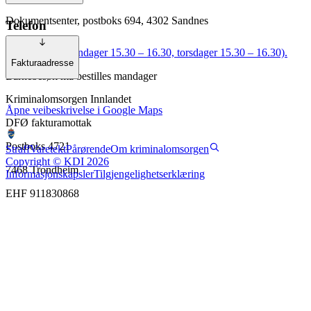
Dokumentsenter, postboks 694, 4302 Sandnes
Telefon
61 13 63 40 (mandager 15.30 – 16.30, torsdager 15.30 – 16.30).
Fakturaadresse
Barnebesøk må bestilles mandager
Kriminalomsorgen Innlandet
Åpne veibeskrivelse i Google Maps
DFØ fakturamottak
Postboks 4721
Straff
Varetekt
Pårørende
Om kriminalomsorgen
Copyright © KDI 2026
7468 Trondheim
Informasjonskapsler
Tilgjengelighetserklæring
EHF 911830868