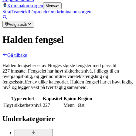
Kriminalomsorgen
Meny
Straff
Varetekt
Pårørende
Om kriminalomsorgen
Velg språk
Halden fengsel
Gå tilbake
Halden fengsel er et av Norges største fengsler med plass til
227 innsatte. Fengselet har høyt sikkerhetsnivå, i tillegg til en
overgangsbolig, og gjennomfører varetektsfengsling og
fengselsstraffer av ulike kategorier. Halden fengsel har et høyt faglig
nivå og legger vekt på tverrfaglig samarbeid.
Type enhet
Kapasitet
Kjønn
Region
Høyt sikkerhetsnivå
227
Menn
Øst
Underkategorier