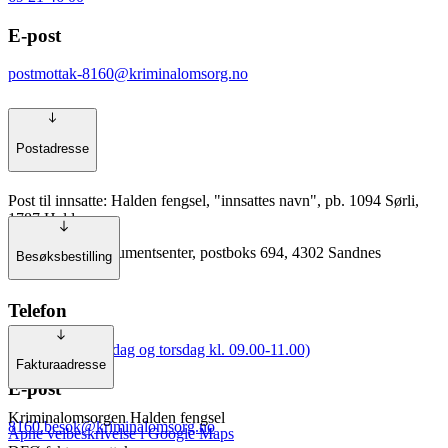
E-post
postmottak-8160@kriminalomsorg.no
Postadresse
Post til innsatte: Halden fengsel, "innsattes navn", pb. 1094 Sørli,
1787 Halden
Annen post: Dokumentsenter, postboks 694, 4302 Sandnes
Besøksbestilling
Telefon
69 21 46 00 (tirsdag og torsdag kl. 09.00-11.00)
Fakturaadresse
E-post
Kriminalomsorgen Halden fengsel
8160.besok@kriminalomsorg.no
Åpne veibeskrivelse i Google Maps